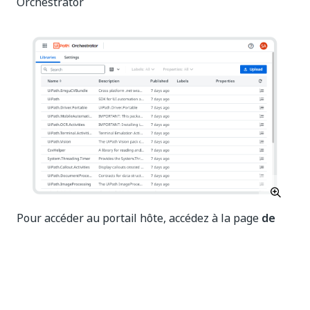
Orchestrator
Pour accéder au portail hôte, accédez à la page
de
connexion
à
et
https://AutomationSuiteURL/
connectez-vous à l’
avec vos informations
host
d’identification d’administrateur système.
Portail d'administration de