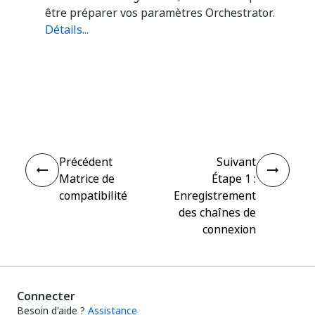
être préparer vos paramètres Orchestrator.
Détails...
Oui
Non
thumb_up
thumb_down
Précédent
Suivant
Matrice de
Étape 1 :
compatibilité
Enregistrement
des chaînes de
connexion
Connecter
Besoin d'aide ?
Assistance