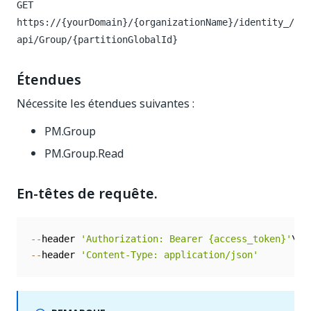
GET
https://{yourDomain}/{organizationName}/identity_
/
api/Group/{partitionGlobalId}
Étendues
Nécessite les étendues suivantes :
PM.Group
PM.Group.Read
En-têtes de requête.
--
header 
'Authorization: Bearer {access_token}'
--
header 
'Content-Type: application/json'