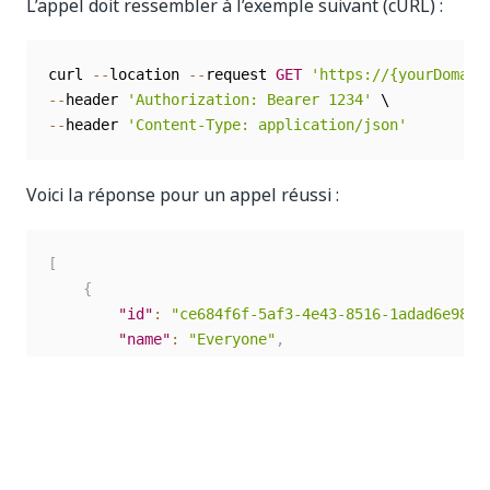
L’appel doit ressembler à l’exemple suivant (cURL) :
curl 
--
location 
--
request 
GET
'https://{yourDomain
--
header 
'Authorization: Bearer 1234'
--
header 
'Content-Type: application/json'
Voici la réponse pour un appel réussi :
[
{
"id"
:
"ce684f6f-5af3-4e43-8516-1adad6e98fc
"name"
:
"Everyone"
,
"displayName"
:
"Everyone"
,
"type"
:
0
,
"creationTime"
:
"2021-10-13T18:37:26.60257
"lastModificationTime"
:
"2021-10-13T18:37:
"members"
:
[
]