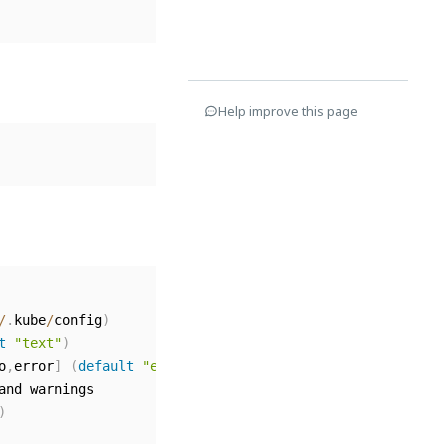
Help improve this page
/
.
kube
/
config
)
t
"text"
)
o
,
error
]
(
default
"error"
)
and warnings

)