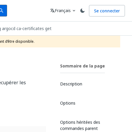
arch
Langue
Français
Se connecter
earch
translate
expand_more
g argocd ca-certificates get
nt d’être disponible.
Sommaire de la page
écupérer les
Description
Options
Options héritées des
commandes parent