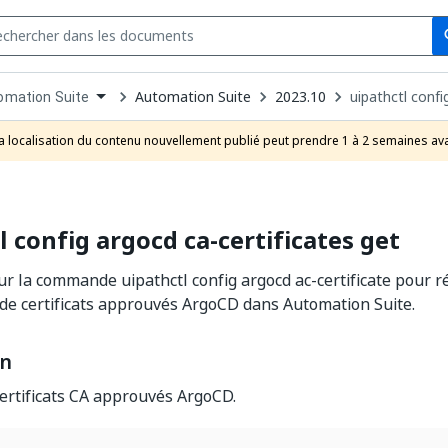
Se
s
n
Automation Suite
2023.10
uipathctl confi
omation Suite
pdown
se
a localisation du contenu nouvellement publié peut prendre 1 à 2 semaines ava
uct
l config argocd ca-certificates get
r la commande uipathctl config argocd ac-certificate pour r
A de certificats approuvés ArgoCD dans Automation Suite.
on
ertificats CA approuvés ArgoCD.