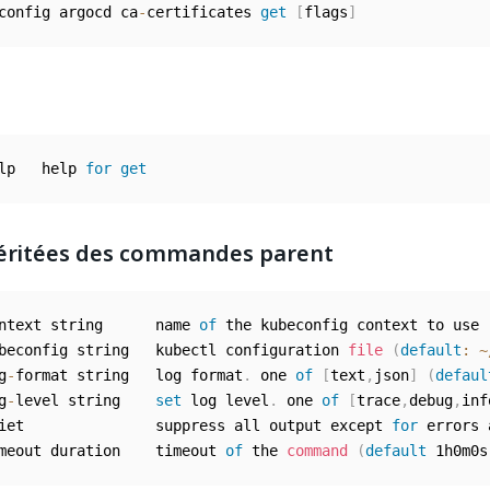
config argocd ca
-
certificates 
get
[
flags
]
lp   help 
for
get
éritées des commandes parent
ntext string      name 
of
 the kubeconfig context to use

beconfig string   kubectl configuration 
file
(
default
:
~
g
-
format string   log format
.
 one 
of
[
text
,
json
]
(
defaul
g
-
level string    
set
 log level
.
 one 
of
[
trace
,
debug
,
inf
iet               suppress all output except 
for
 errors 
meout duration    timeout 
of
 the 
command
(
default
 1h0m0s