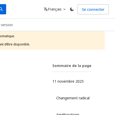
arch
Langue
Français
Se connecter
earch
translate
expand_more
 version
tomatique.

nt d’être disponible.
Sommaire de la page
11 novembre 2025
Changement radical
Améliorations