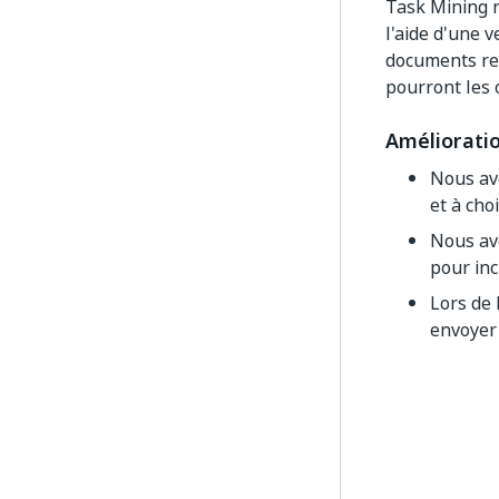
Task Mining n
l'aide d'une 
documents res
pourront les 
Améliorati
Nous av
et à cho
Nous avo
pour inc
Lors de 
envoyer à