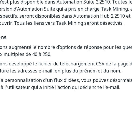
’est plus disponible dans Automation Suite 2.2510. Toutes l
version d'Automation Suite qui a pris en charge Task Mining, 
pectifs, seront disponibles dans Automation Hub 2.2510 et l
ouvrir. Tous les liens vers Task Mining seront désactivés.
ons
ons augmenté le nombre d’options de réponse pour les ques
ix multiples de 40 à 250.
ns développé le fichier de téléchargement CSV de la page de
lure les adresses e-mail, en plus du prénom et du nom.
la personnalisation d'un flux d'idées, vous pouvez désormais
 l'utilisateur qui a initié l'action qui déclenche l'e-mail.
Oui
Non
thumb_up
thumb_down