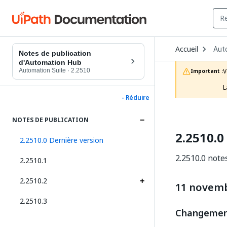
Ope
Accueil
Aut
Dro
Notes de publication
to
d'Automation Hub
choo
Automation Suite
·
2.2510
V
Important :
prod
L
- Réduire
NOTES DE PUBLICATION
2.2510.0
2.2510.0 Dernière version
2.2510.0 note
2.2510.1
2.2510.2
11 novemb
2.2510.3
Changement