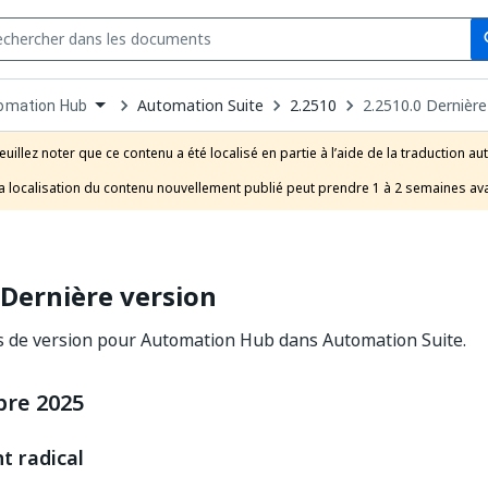
Se
s
n
Automation Suite
2.2510
2.2510.0 Dernière
omation Hub
pdown
se
euillez noter que ce contenu a été localisé en partie à l’aide de la traduction au
uct
a localisation du contenu nouvellement publié peut prendre 1 à 2 semaines ava
 Dernière version
s de version pour Automation Hub dans Automation Suite.
re 2025
 radical