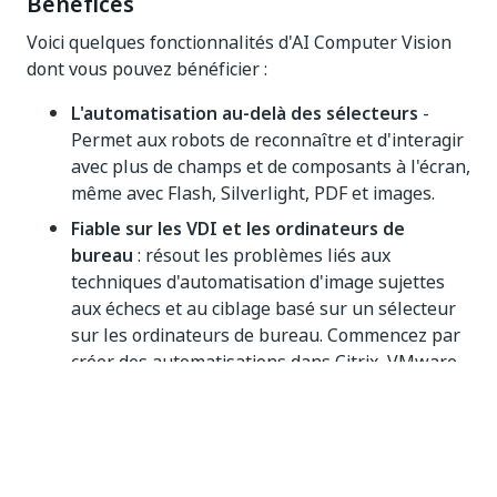
Bénéfices
Voici quelques fonctionnalités d'AI Computer Vision
dont vous pouvez bénéficier :
L'automatisation au-delà des sélecteurs
-
Permet aux robots de reconnaître et d'interagir
avec plus de champs et de composants à l'écran,
même avec Flash, Silverlight, PDF et images.
Fiable sur les VDI et les ordinateurs de
bureau
: résout les problèmes liés aux
techniques d'automatisation d'image sujettes
aux échecs et au ciblage basé sur un sélecteur
sur les ordinateurs de bureau. Commencez par
créer des automatisations dans Citrix, VMware
ou le bureau à distance de Microsoft.
Large gamme de types d’interfaces
:
comprend les environnements VDI (Citrix,
VMWare, Microsoft RDP, VNC et autres) pour