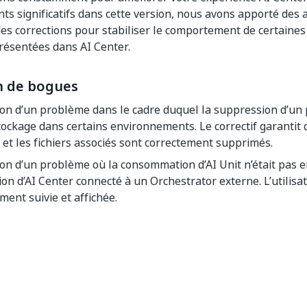
s significatifs dans cette version, nous avons apporté des 
es corrections pour stabiliser le comportement de certaines
résentées dans AI Center.
n de bogues
on d’un problème dans le cadre duquel la suppression d’un 
tockage dans certains environnements. Le correctif garantit 
et les fichiers associés sont correctement supprimés.
on d’un problème où la consommation d’AI Unit n’était pas e
ation d’AI Center connecté à un Orchestrator externe. L’utilis
ment suivie et affichée.
Oui
Non
thumb_up
thumb_down