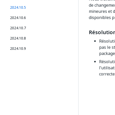
de changement
2024.10.5
mineures et d
disponibles p
2024.10.6
2024.10.7
Résolutio
2024.10.8
Résoluti
pas le s
2024.10.9
package 
Résoluti
l’utilis
correcte