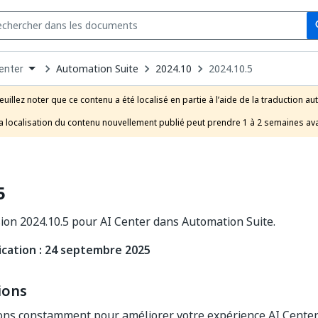
Se
s
n
Automation Suite
2024.10
2024.10.5
enter
pdown
se
euillez noter que ce contenu a été localisé en partie à l’aide de la traduction au
uct
a localisation du contenu nouvellement publié peut prendre 1 à 2 semaines ava
5
ion 2024.10.5 pour AI Center dans Automation Suite.
ication : 24 septembre 2025
ions
ons constamment pour améliorer votre expérience AI Center.