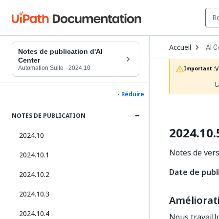
Ope
Accueil
AI C
Dro
Notes de publication d'AI
to
Center
choo
Automation Suite
·
2024.10
V
Important :
prod
L
- Réduire
NOTES DE PUBLICATION
2024.10.
2024.10
Notes de vers
2024.10.1
Date de publ
2024.10.2
2024.10.3
Améliorat
2024.10.4
Nous travaill