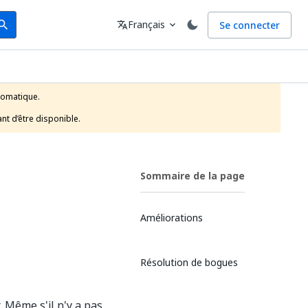
arch
Langue
Français
Se connecter
earch
translate
expand_more
tomatique.

nt d’être disponible.
Sommaire de la page
Améliorations
Résolution de bogues
 Même s'il n'y a pas