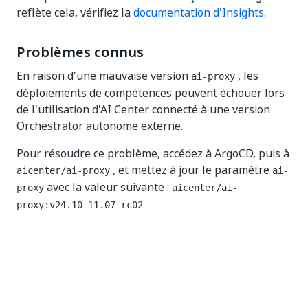
reflète cela, vérifiez la
documentation d'Insights
.
Problèmes connus
En raison d'une mauvaise version
, les
ai-proxy
déploiements de compétences peuvent échouer lors
de l'utilisation d'AI Center connecté à une version
Orchestrator autonome externe.
Pour résoudre ce problème, accédez à ArgoCD, puis à
, et mettez à jour le paramètre
aicenter/ai-proxy
ai-
avec la valeur suivante :
proxy
aicenter/ai-
proxy:v24.10-11.07-rc02
Oui
Non
thumb_up
thumb_down