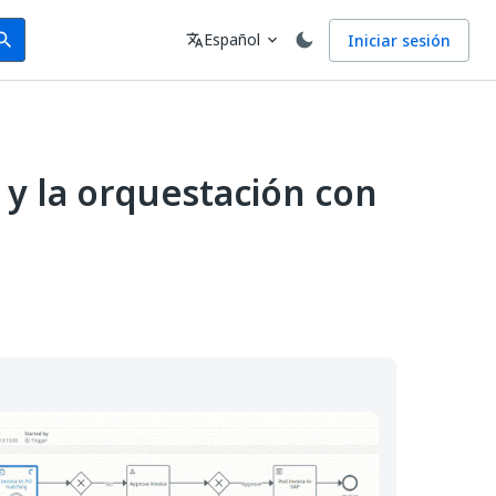
arch
Idioma
Español
Iniciar sesión
arch
translate
expand_more
 y la orquestación con