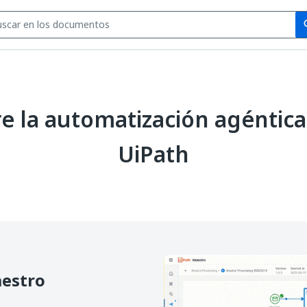
Se
se
 la automatización agéntica
UiPath
estro