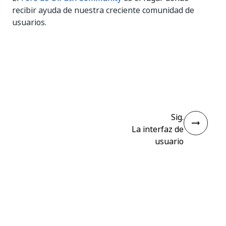
recibir ayuda de nuestra creciente comunidad de
usuarios.
Sí
No
thumb_up
thumb_down
Sig.
La interfaz de
usuario
Conectar
¿Necesita ayuda?
Soporte
¿Quiere aprender?
UiPath Academy
¿Tiene alguna pregunta?
Foro de UiPath