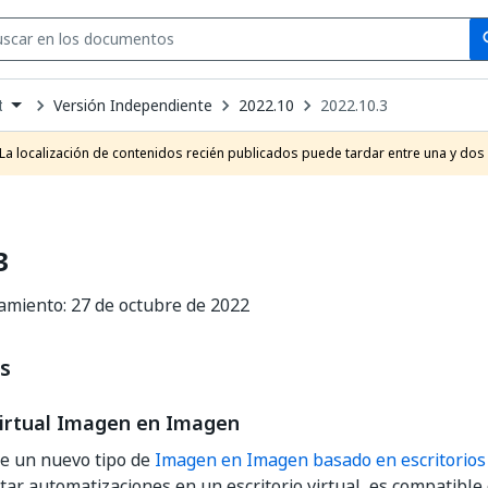
Se
se
Versión Independiente
2022.10
2022.10.3
t
own
e
La localización de contenidos recién publicados puede tardar entre una y dos
t
3
amiento: 27 de octubre de 2022
s
Virtual Imagen en Imagen
le un nuevo tipo de
Imagen en Imagen basado en escritorios 
tar automatizaciones en un escritorio virtual, es compatible