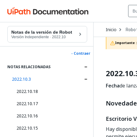
Open
Inicio
Robo
Dropd
Notas de la versión de Robot
to
Versión Independiente
·
2022.10
choos
Importante :
produc
- Contraer
NOTAS RELACIONADAS
2022.10.
2022.10.3
Fecha
de lanz
2022.10.18
Novedade
2022.10.17
2022.10.16
Escritorio 
2022.10.15
Hay disponib
permite ejecu