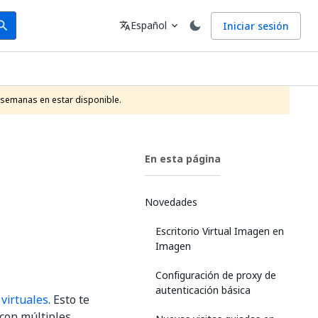
arch
Idioma
Español
Iniciar sesión
arch
translate
expand_more
 semanas en estar disponible. 
En esta página
Novedades
Escritorio Virtual Imagen en
Imagen
Configuración de proxy de
autenticación básica
virtuales
. Esto te
 con múltiples