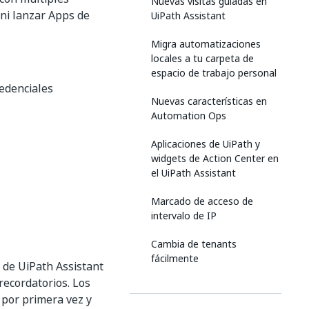
Nuevas visitas guiadas en
 ni lanzar Apps de
UiPath Assistant
Migra automatizaciones
locales a tu carpeta de
espacio de trabajo personal
redenciales
Nuevas características en
Automation Ops
Aplicaciones de UiPath y
widgets de Action Center en
el UiPath Assistant
Marcado de acceso de
intervalo de IP
Cambia de tenants
fácilmente
 de UiPath Assistant
recordatorios. Los
Estado de protección de
 por primera vez y
EDR