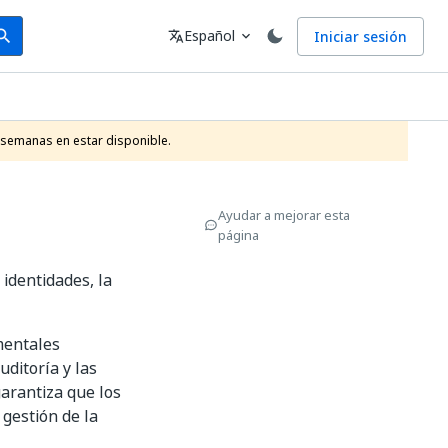
arch
Idioma
Español
Iniciar sesión
arch
translate
expand_more
 semanas en estar disponible.
Ayudar a mejorar esta
página
 identidades, la
mentales
uditoría y las
garantiza que los
 gestión de la