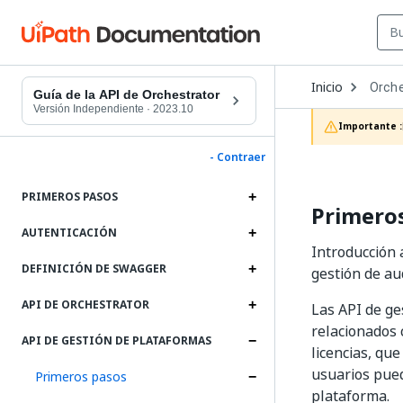
Open
Inicio
Orche
Dropd
Guía de la API de Orchestrator
to
Versión Independiente
·
2023.10
choos
Importante :
produc
- Contraer
PRIMEROS PASOS
Primero
AUTENTICACIÓN
Introducción 
DEFINICIÓN DE SWAGGER
gestión de aud
API DE ORCHESTRATOR
Las API de ge
relacionados 
API DE GESTIÓN DE PLATAFORMAS
licencias, qu
usuarios pued
Primeros pasos
plataforma.