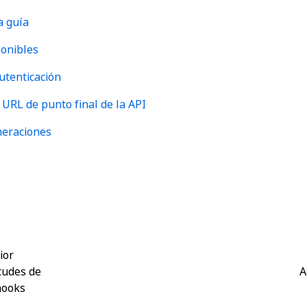
a guía
ponibles
utenticación
 URL de punto final de la API
meraciones
Sí
No
thumb_up
thumb_down
ior
itudes de
A
ooks