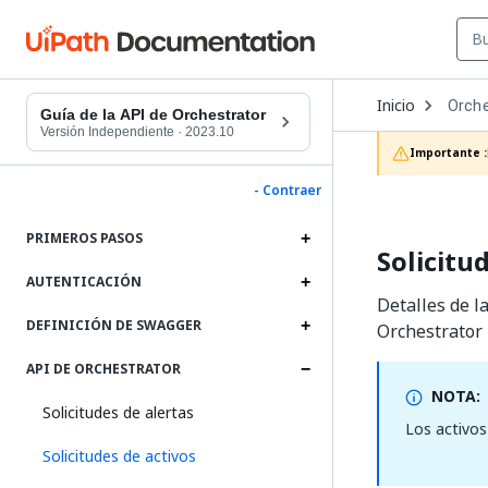
Open
Inicio
Orche
Dropd
Guía de la API de Orchestrator
to
Versión Independiente
·
2023.10
choos
Importante :
produc
- Contraer
PRIMEROS PASOS
Solicitu
AUTENTICACIÓN
Detalles de la
DEFINICIÓN DE SWAGGER
Orchestrator
API DE ORCHESTRATOR
NOTA:
Solicitudes de alertas
Los activos
Solicitudes de activos