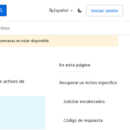
arch
Idioma
Español
Iniciar sesión
arch
translate
expand_more
ctivos
 semanas en estar disponible.
En esta página
e activos de
Recuperar un Activo específico
Solicitar encabezados.
Código de respuesta