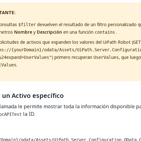
TANTE:
consultas
devuelven el resultado de un filtro personalizado qu
$filter
metros
Nombre
y
Descripción
en una función
.
contains
olicitudes de activos que expanden los valores del UiPath Robot (
GET
ps://{yourDomain}/odata/Assets/UiPath.Server.Configurati
) primero recuperan
, que lueg
%24expand=UserValues"
UserValues
.
tValues
un Activo específico
llamada le permite mostrar toda la información disponible par
la ID.
ocAPITest
rDomain}/odata/Assets/UiPath.Server.Configuration.OData.