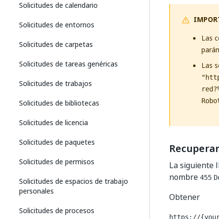
Solicitudes de calendario
IMPOR
Solicitudes de entornos
Las 
Solicitudes de carpetas
pará
Solicitudes de tareas genéricas
Las s
"htt
Solicitudes de trabajos
red?
Robo
Solicitudes de bibliotecas
Solicitudes de licencia
Solicitudes de paquetes
Recuperar 
Solicitudes de permisos
La siguiente 
nombre
455
D
Solicitudes de espacios de trabajo
personales
Obtener
Solicitudes de procesos
https://{you