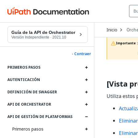
Open
Inicio
Orche
Dropd
Guía de la API de Orchestrator
to
Versión Independiente
·
2021.10
choos
Importante :
produc
- Contraer
PRIMEROS PASOS
AUTENTICACIÓN
[Vista p
DEFINICIÓN DE SWAGGER
Utiliza estos 
API DE ORCHESTRATOR
Actualiz
API DE GESTIÓN DE PLATAFORMAS
Eliminar
Primeros pasos
Eliminar