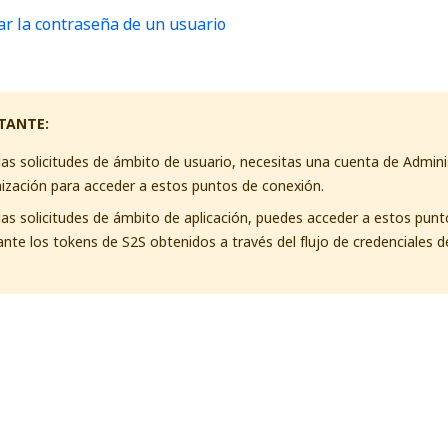
ar la contraseña de un usuario
TANTE:
las solicitudes de ámbito de usuario, necesitas una cuenta de Admini
ización para acceder a estos puntos de conexión.
las solicitudes de ámbito de aplicación, puedes acceder a estos pun
nte los tokens de S2S obtenidos a través del flujo de credenciales del
Sí
No
thumb_up
thumb_down