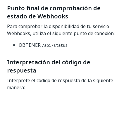
Punto final de comprobación de
estado de Webhooks
Para comprobar la disponibilidad de tu servicio
Webhooks, utiliza el siguiente punto de conexión:
OBTENER
/api/status
Interpretación del código de
respuesta
Interprete el código de respuesta de la siguiente
manera:
: su servicio está en funcionamiento
200 OK
error: su servicio está inactivo
5xx
Algunas comprobaciones de estado pueden devolver
un código de respuesta
y un estado
,
200 OK
Degraded