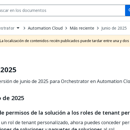
Se
se
Automation Cloud
Más reciente
Junio de 2025
strator
own
e
La localización de contenidos recién publicados puede tardar entre una y dos
t
 2025
ersión de junio de 2025 para Orchestrator en Automation Clo
o de 2025
e permisos de la solución a los roles de tenant pe
 un rol de tenant personalizado, ahora puedes conceder pe
ones de soluciones
y
paquetes de soluciones
al rol.