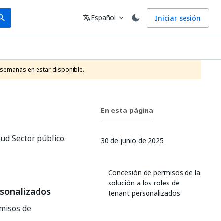
arch
Idioma
Español
Iniciar sesión
arch
translate
expand_more
 semanas en estar disponible.
En esta página
ud Sector público.
30 de junio de 2025
Concesión de permisos de la
solución a los roles de
rsonalizados
tenant personalizados
rmisos de