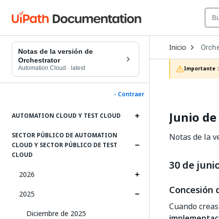
Open
Inicio
Orche
Dropd
Notas de la versión de
to
Orchestrator
choos
Automation Cloud
·
latest
Importante :
produc
- Contraer
Junio de
AUTOMATION CLOUD Y TEST CLOUD
SECTOR PÚBLICO DE AUTOMATION
Notas de la v
CLOUD Y SECTOR PÚBLICO DE TEST
CLOUD
30 de juni
2026
Concesión d
2025
Cuando creas
Diciembre de 2025
implementaci