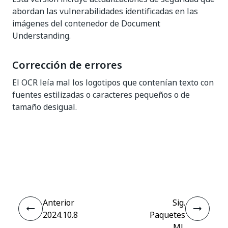
abordan las vulnerabilidades identificadas en las
imágenes del contenedor de Document
Understanding.
Corrección de errores
El OCR leía mal los logotipos que contenían texto con
fuentes estilizadas o caracteres pequeños o de
tamaño desigual.
Sí
No
thumb_up
thumb_down
Anterior
Sig.
2024.10.8
Paquetes
ML