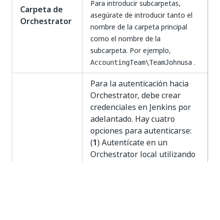
Para introducir subcarpetas,
Carpeta de
asegúrate de introducir tanto el
Orchestrator
nombre de la carpeta principal
como el nombre de la
subcarpeta. Por ejemplo,
usa .
AccountingTeam\TeamJohn
Para la autenticación hacia
Orchestrator, debe crear
credenciales en Jenkins por
adelantado. Hay cuatro
opciones para autenticarse:
(
1
) Autentícate en un
Orchestrator local utilizando
el nombre de usuario y
contraseña.
Autenticación
(
2
) Autentícate en un Cloud
Orchestrator utilizando un
token de actualización (clave