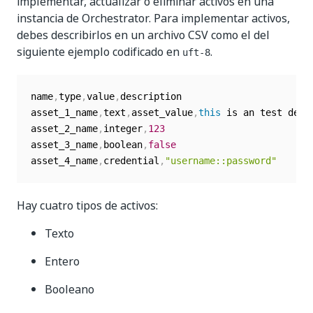
implementar, actualizar o eliminar activos en una
instancia de Orchestrator. Para implementar activos,
debes describirlos en un archivo CSV como el del
siguiente ejemplo codificado en
.
uft-8
name
,
type
,
value
,
description

asset_1_name
,
text
,
asset_value
,
this
 is an test desc
asset_2_name
,
integer
,
123
asset_3_name
,
boolean
,
false
asset_4_name
,
credential
,
"username::password"
Hay cuatro tipos de activos:
Texto
Entero
Booleano