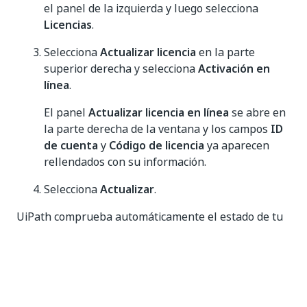
el panel de la izquierda y luego selecciona
Licencias
.
Selecciona
Actualizar licencia
en la parte
superior derecha y selecciona
Activación en
línea
.
El panel
Actualizar licencia en línea
se abre en
la parte derecha de la ventana y los campos
ID
de cuenta
y
Código de licencia
ya aparecen
rellendados con su información.
Selecciona
Actualizar
.
UiPath comprueba automáticamente el estado de tu
licencia y sincroniza cualquier cambio. Cuando haya
terminado, aparecerá un mensaje de éxito en una
información sobre herramientas en la parte superior
derecha de la página y la página
Licencias
se
actualizará para mostrar la información actualizada.