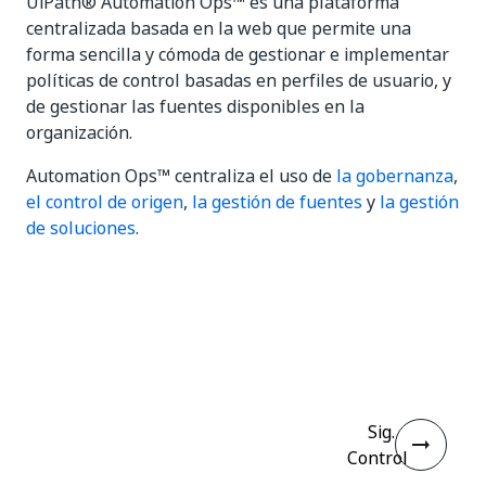
UiPath® Automation Ops™ es una plataforma
centralizada basada en la web que permite una
forma sencilla y cómoda de gestionar e implementar
políticas de control basadas en perfiles de usuario, y
de gestionar las fuentes disponibles en la
organización.
Automation Ops™ centraliza el uso de
la gobernanza
,
el control de origen
,
la gestión de fuentes
y
la gestión
de soluciones
.
Sí
No
thumb_up
thumb_down
Sig.
Control