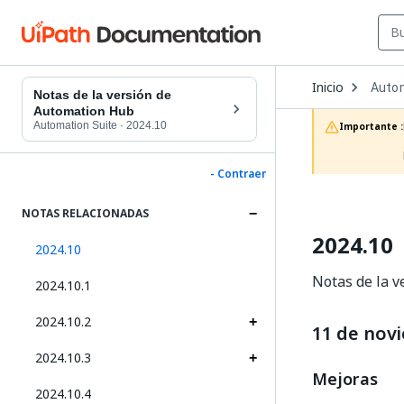
Open
Inicio
Auto
Dropd
Notas de la versión de
to
Automation Hub
choos
Automation Suite
·
2024.10
Importante :
produc
- Contraer
NOTAS RELACIONADAS
2024.10
2024.10
Notas de la v
2024.10.1
2024.10.2
11 de nov
2024.10.3
Mejoras
2024.10.4