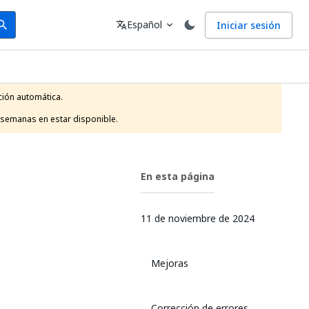
arch
Idioma
Español
Iniciar sesión
arch
translate
expand_more
ión automática.

 semanas en estar disponible.
En esta página
11 de noviembre de 2024
Mejoras
Corrección de errores