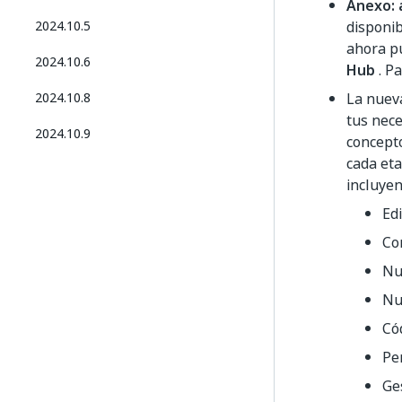
Anexo: 
2024.10.5
disponi
ahora pu
2024.10.6
Hub
. P
2024.10.8
La nue
tus nece
2024.10.9
concepto
cada eta
incluyen
Edi
Co
Nu
Nu
Có
Per
Ge