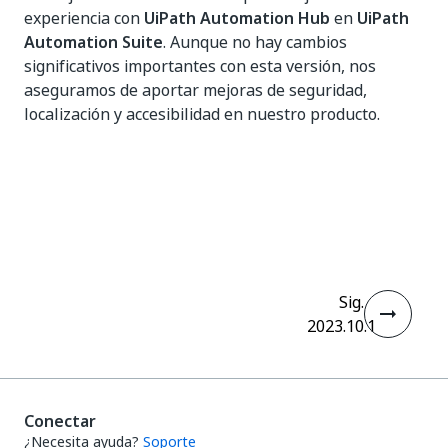
experiencia con
UiPath Automation Hub
en
UiPath
Automation Suite
. Aunque no hay cambios
significativos importantes con esta versión, nos
aseguramos de aportar mejoras de seguridad,
localización y accesibilidad en nuestro producto.
Sí
No
thumb_up
thumb_down
Sig.
2023.10.1
Conectar
¿Necesita ayuda?
Soporte