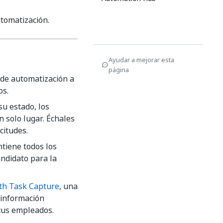
automatización.
Ayudar a mejorar esta
página
 de automatización a
os.
u estado, los
 solo lugar. Échales
citudes.
ntiene todos los
ndidato para la
th Task Capture
, una
 información
 tus empleados.