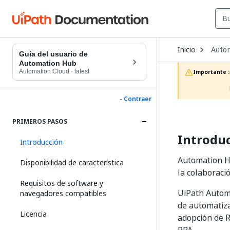
Open
Inicio
Auto
Dropd
Guía del usuario de
to
Automation Hub
choos
Automation Cloud
·
latest
Importante :
produc
- Contraer
PRIMEROS PASOS
Introdu
Introducción
Automation Hu
Disponibilidad de característica
la colaboraci
Requisitos de software y
UiPath Automa
navegadores compatibles
de automatiza
Licencia
adopción de R