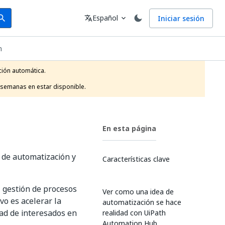
arch
Idioma
Español
Iniciar sesión
arch
translate
expand_more
n
ión automática.

 semanas en estar disponible.
En esta página
s de automatización y
Características clave
 gestión de procesos
Ver como una idea de
vo es acelerar la
automatización se hace
ad de interesados en
realidad con UiPath
Automation Hub