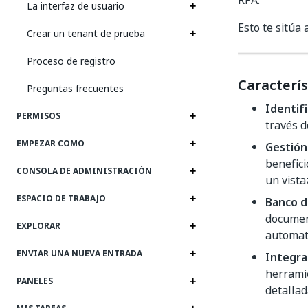
RPA.
La interfaz de usuario
Esto te sitúa 
Crear un tenant de prueba
Proceso de registro
Caracterís
Preguntas frecuentes
Identif
PERMISOS
través d
EMPEZAR COMO
Gestión
benefici
CONSOLA DE ADMINISTRACIÓN
un vista
ESPACIO DE TRABAJO
Banco d
documen
EXPLORAR
automat
ENVIAR UNA NUEVA ENTRADA
Integra
herrami
PANELES
detallad