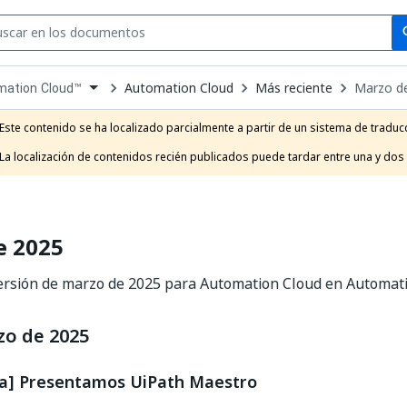
Se
se
Automation Cloud
Más reciente
Marzo d
mation Cloud™
own
e
Este contenido se ha localizado parcialmente a partir de un sistema de traducc
t
La localización de contenidos recién publicados puede tardar entre una y dos
e 2025
versión de marzo de 2025 para Automation Cloud en Automati
zo de 2025
via] Presentamos UiPath Maestro