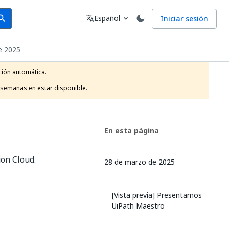
arch
Idioma
Español
Iniciar sesión
arch
translate
expand_more
e 2025
ión automática.

 semanas en estar disponible.
En esta página
on Cloud.
28 de marzo de 2025
[Vista previa] Presentamos
UiPath Maestro