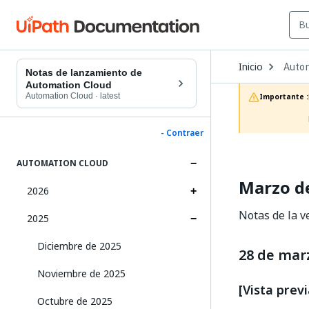
Open
Inicio
Auto
Dropd
Notas de lanzamiento de
to
Automation Cloud
choos
Automation Cloud
·
latest
Importante :
produc
- Contraer
AUTOMATION CLOUD
Marzo d
2026
Notas de la 
2025
Diciembre de 2025
28 de mar
Noviembre de 2025
[Vista pre
Octubre de 2025