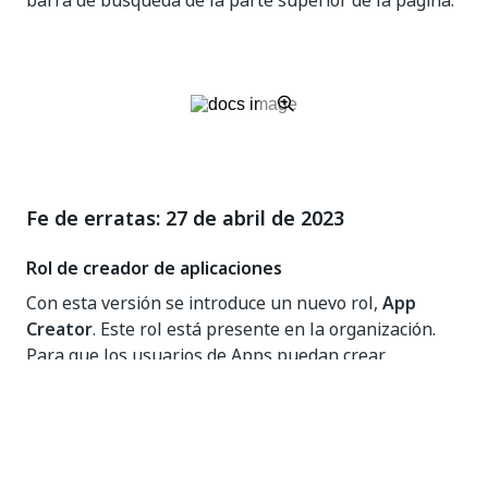
barra de búsqueda de la parte superior de la página.
Fe de erratas: 27 de abril de 2023
Rol de creador de aplicaciones
Con esta versión se introduce un nuevo rol,
App
Creator
. Este rol está presente en la organización.
Para que los usuarios de Apps puedan crear
aplicaciones o ser coautores de la aplicación, se
necesita el rol
de Creador de
aplicaciones.
Para obtener más información, consulte la página.