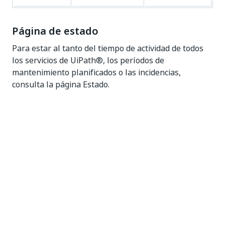
Página de estado
Para estar al tanto del tiempo de actividad de todos
los servicios de UiPath®, los períodos de
mantenimiento planificados o las incidencias,
consulta la página
Estado.
Sí
No
thumb_up
thumb_down
Sig.
Julio de
2026