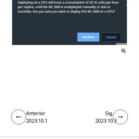
Sí
No
thumb_up
thumb_down
Anterior
Sig.
2023.10.1
2023.10.3