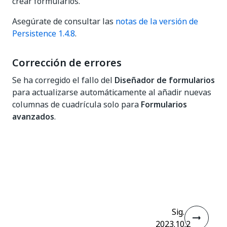
crear formularios.
Asegúrate de consultar las
notas de la versión de
Persistence 1.4.8
.
Corrección de errores
Se ha corregido el fallo del
Diseñador de formularios
para actualizarse automáticamente al añadir nuevas
columnas de cuadrícula solo para
Formularios
avanzados
.
Sí
No
thumb_up
thumb_down
Sig.
2023.10.2