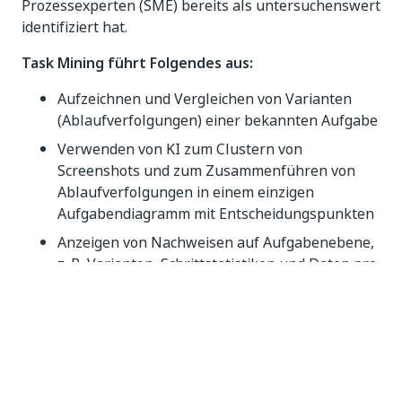
Prozessexperten (SME) bereits als untersuchenswert
identifiziert hat.
Task Mining führt Folgendes aus:
Aufzeichnen und Vergleichen von Varianten
(Ablaufverfolgungen) einer bekannten Aufgabe
Verwenden von KI zum Clustern von
Screenshots und zum Zusammenführen von
Ablaufverfolgungen in einem einzigen
Aufgabendiagramm mit Entscheidungspunkten
Anzeigen von Nachweisen auf Aufgabenebene,
z. B. Varianten, Schrittstatistiken und Daten pro
Aktion
Exportieren von Artefakten, einschließlich eines
Prozessdefinitionsdokuments (PDD) und eines
Studio XAML-Frameworks, zur weiteren
Verwendung