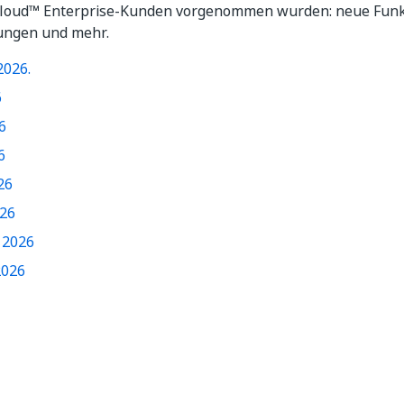
loud™ Enterprise-Kunden vorgenommen wurden: neue Funk
ungen und mehr.
2026.
6
6
6
26
26
 2026
2026
Ja
Nein
thumb_up
thumb_down