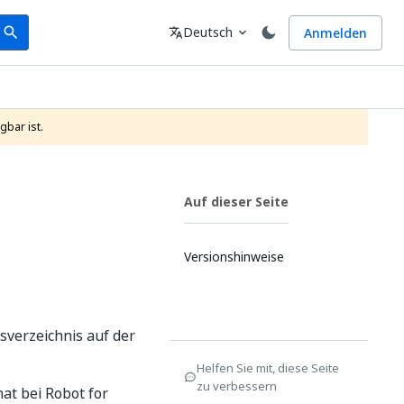
earch
Sprache
Deutsch
Anmelden
search
translate
expand_more
gbar ist.
Auf dieser Seite
Versionshinweise
sverzeichnis auf der
Helfen Sie mit, diese Seite
zu verbessern
at bei Robot for