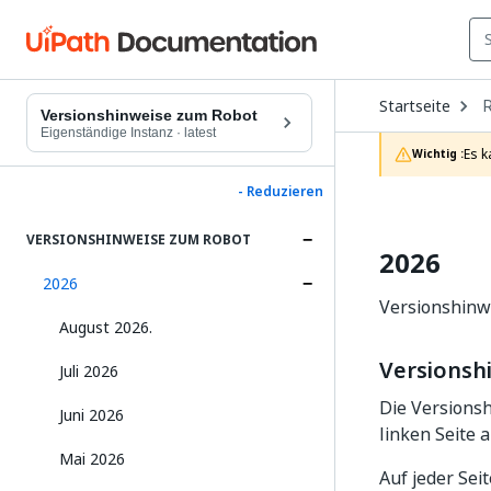
O
Startseite
D
Versionshinweise zum Robot
t
Eigenständige Instanz
·
latest
c
Es k
Wichtig :
p
- Reduzieren
VERSIONSHINWEISE ZUM ROBOT
2026
2026
Versionshinwe
August 2026.
Versionsh
Juli 2026
Die Versionsh
Juni 2026
linken Seite 
Mai 2026
Auf jeder Sei