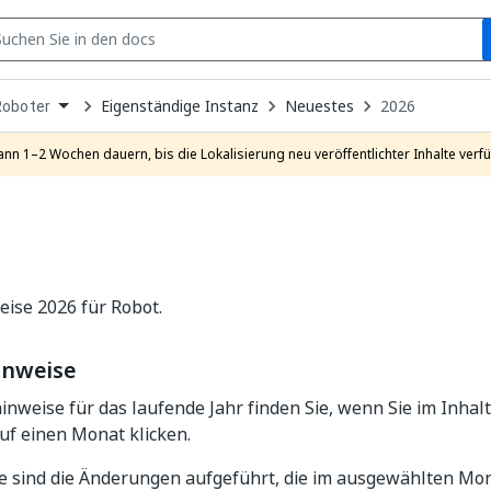
S
pen
Eigenständige Instanz
Neuestes
2026
Roboter
ropdown
o
hoose
ann 1–2 Wochen dauern, bis die Lokalisierung neu veröffentlichter Inhalte verfü
roduct
ise 2026 für Robot.
inweise
inweise für das laufende Jahr finden Sie, wenn Sie im Inhalt
auf einen Monat klicken.
te sind die Änderungen aufgeführt, die im ausgewählten Mon