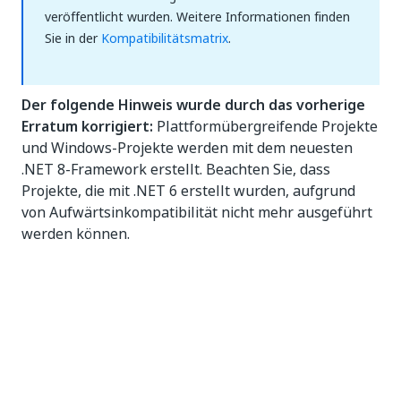
veröffentlicht wurden. Weitere Informationen finden
Sie in der
Kompatibilitätsmatrix
.
Der folgende Hinweis wurde durch das vorherige
Erratum korrigiert:
Plattformübergreifende Projekte
und Windows-Projekte werden mit dem neuesten
.NET 8-Framework erstellt. Beachten Sie, dass
Projekte, die mit .NET 6 erstellt wurden, aufgrund
von Aufwärtsinkompatibilität nicht mehr ausgeführt
werden können.
UiPath Assistant
Der UiPath Assistant zeigt jetzt den Namen, die
Version und die Größe der Pakete an, die
während der Projektinstallation
heruntergeladen werden.
Sie können jetzt über das Fehlerdialogfeld auf