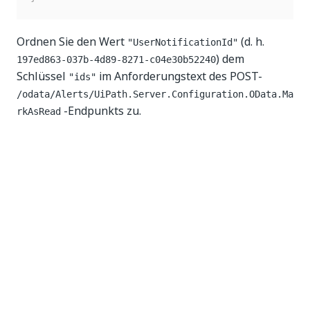
Ordnen Sie den Wert
(d. h.
"UserNotificationId"
) dem
197ed863-037b-4d89-8271-c04e30b52240
Schlüssel
im Anforderungstext des POST-
"ids"
/odata/Alerts/UiPath.Server.Configuration.OData.Ma
-Endpunkts zu.
rkAsRead
Ja
Nein
thumb_up
thumb_down
Vorherige
Weiter
(previous)
Anfragen zu
Verwalten
Assets
logischer
Ressourcen