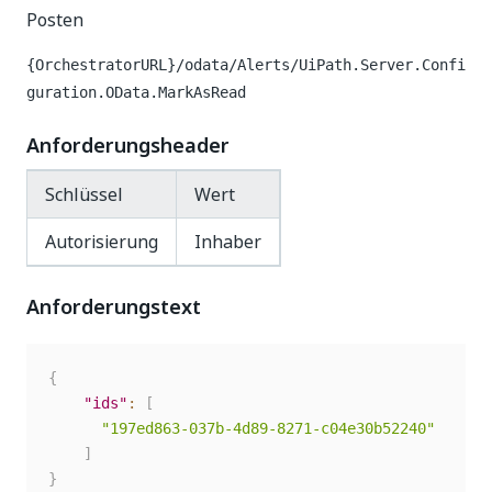
Posten
{OrchestratorURL}/odata/Alerts/UiPath.Server.Confi
guration.OData.MarkAsRead
Anforderungsheader
Schlüssel
Wert
Autorisierung
Inhaber
Anforderungstext
{
"ids"
:
[
"197ed863-037b-4d89-8271-c04e30b52240"
]
}