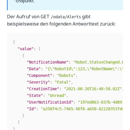
-Endpunkt.
Der Aufruf von GET
gibt
/odata/Alerts
beispielsweise den folgenden Antworttext zurück:
{
"value"
:
[
{
"NotificationName"
:
"Robot.StatusChanged.Off
"Data"
:
"{\"RobotId\":123,\"RobotName\":\"us
"Component"
:
"Robots"
,
"Severity"
:
"Fatal"
,
"CreationTime"
:
"2021-08-20T16:48:50.02Z"
,
"State"
:
"Unread"
,
"UserNotificationId"
:
"197ed863-037b-4d89-82
"Id"
:
"a258f4c5-7465-40f8-a650-02228353fd4e"
}
]
}