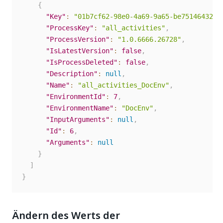
{
"Key"
:
"01b7cf62-98e0-4a69-9a65-be7514643229
"ProcessKey"
:
"all_activities"
,
"ProcessVersion"
:
"1.0.6666.26728"
,
"IsLatestVersion"
:
false
,
"IsProcessDeleted"
:
false
,
"Description"
:
null
,
"Name"
:
"all_activities_DocEnv"
,
"EnvironmentId"
:
7
,
"EnvironmentName"
:
"DocEnv"
,
"InputArguments"
:
null
,
"Id"
:
6
,
"Arguments"
:
null
}
]
}
Ändern des Werts der