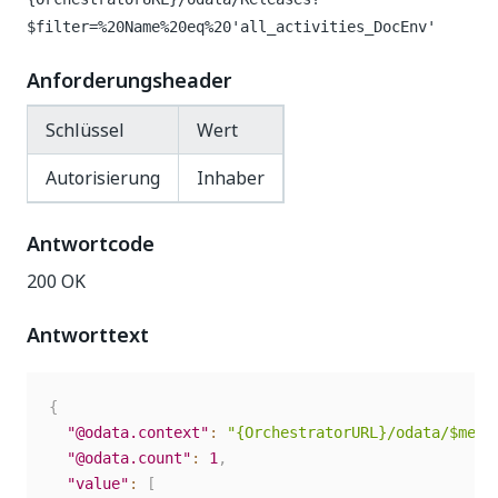
$filter=%20Name%20eq%20'all_activities_DocEnv'
Anforderungsheader
Schlüssel
Wert
Autorisierung
Inhaber
Antwortcode
200 OK
Antworttext
{
"@odata.context"
:
"{OrchestratorURL}/odata/$meta
"@odata.count"
:
1
,
"value"
:
[