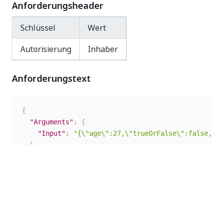
Anforderungsheader
Schlüssel
Wert
Autorisierung
Inhaber
Anforderungstext
{
"Arguments"
:
{
"Input"
:
"{\"age\":27,\"trueOrFalse\":false,\"
}
}
Antwortcode
200 OK