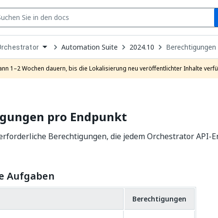
S
pen
Automation Suite
2024.10
Berechtigungen
Orchestrator
ropdown
o
hoose
ann 1–2 Wochen dauern, bis die Lokalisierung neu veröffentlichter Inhalte verfü
roduct
igungen pro Endpunkt
 erforderliche Berechtigungen, die jedem Orchestrator API
e Aufgaben
Berechtigungen