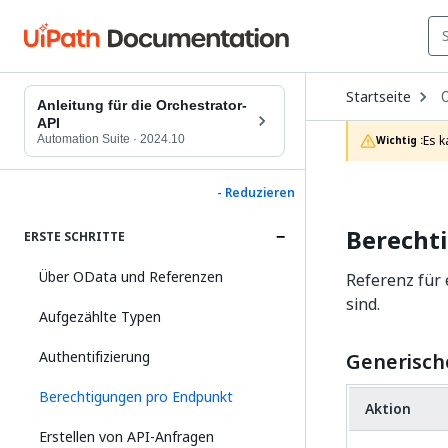
O
Startseite
D
Anleitung für die Orchestrator-
t
API
c
Automation Suite
·
2024.10
Es k
Wichtig :
p
- Reduzieren
Berecht
ERSTE SCHRITTE
Über OData und Referenzen
Referenz für
sind.
Aufgezählte Typen
Authentifizierung
Generisch
Berechtigungen pro Endpunkt
Aktion
Erstellen von API-Anfragen