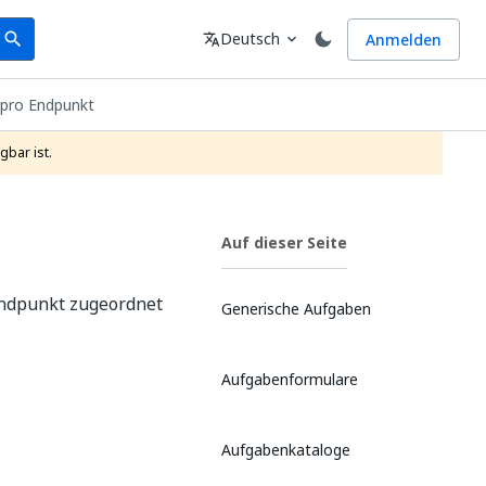
earch
Sprache
Deutsch
Anmelden
search
translate
expand_more
 pro Endpunkt
gbar ist.
Auf dieser Seite
-Endpunkt zugeordnet
Generische Aufgaben
Aufgabenformulare
Aufgabenkataloge