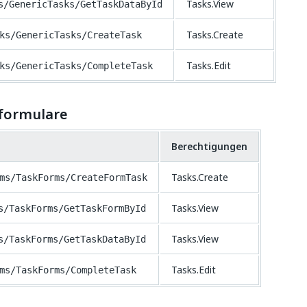
Tasks.View
s/GenericTasks/GetTaskDataById
Tasks.Create
ks/GenericTasks/CreateTask
Tasks.Edit
ks/GenericTasks/CompleteTask
formulare
Berechtigungen
Tasks.Create
ms/TaskForms/CreateFormTask
Tasks.View
s/TaskForms/GetTaskFormById
Tasks.View
s/TaskForms/GetTaskDataById
Tasks.Edit
ms/TaskForms/CompleteTask