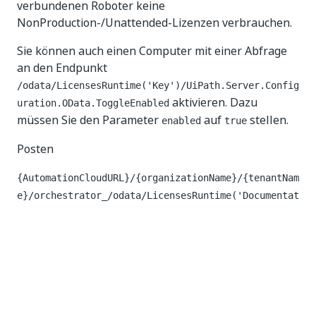
verbundenen Roboter keine
NonProduction-/Unattended-Lizenzen verbrauchen.
Sie können auch einen Computer mit einer Abfrage
an den Endpunkt
/odata/LicensesRuntime('Key')/UiPath.Server.Config
aktivieren. Dazu
uration.OData.ToggleEnabled
müssen Sie den Parameter
auf
stellen.
enabled
true
Posten
{AutomationCloudURL}/{organizationName}/{tenantNam
e}/orchestrator_/odata/LicensesRuntime('Documentat
ion')/UiPath.Server.Configuration.OData.ToggleEnab
led
Anforderungsheader
Schlüssel
Wert