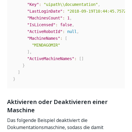
"Key"
:
"uipath\\documentation"
,
"LastLoginDate"
:
"2018-09-19T10:44:45.757Z"
,
"MachinesCount"
:
1
,
"IsLicensed"
:
false
,
"ActiveRobotId"
:
null
,
"MachineNames"
:
[
"MINDAGOMIR"
]
,
"ActiveMachineNames"
:
[
]
}
]
}
Aktivieren oder Deaktivieren einer
Maschine
Das folgende Beispiel deaktiviert die
Dokumentationsmaschine, sodass die damit