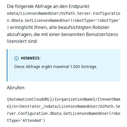
Die folgende Abfrage an den Endpunkt
odata/LicensesNamedUser/UiPath.Server.Configuratio
n.OData.GetLicensesNamedUser(robotType='robotType'
ermöglicht Ihnen, alle beaufsichtigten Roboter
)
abzufragen, die mit einer benannten Benutzerlizenz
lizenziert sind.
HINWEIS:
Diese Abfrage ergibt maximal 1.000 Einträge.
Abrufen
{AutomationCloudURL}/{organizationName}/{tenantNam
e}/orchestrator_/odata/LicensesNamedUser/UiPath.Se
rver.Configuration.OData.GetLicensesNamedUser(robo
tType='Attended')