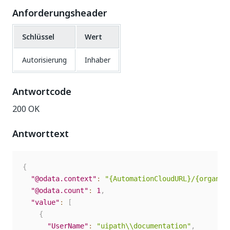
Anforderungsheader
Schlüssel
Wert
Autorisierung
Inhaber
Antwortcode
200 OK
Antworttext
{
"@odata.context"
:
"{AutomationCloudURL}/{organiz
"@odata.count"
:
1
,
"value"
:
[
{
"UserName"
:
"uipath\\documentation"
,