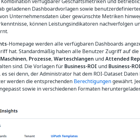
r Kombination verfügbarer Geschäftsmetriken und betriebli
orab geladenen Dashboardvorlagen sowie benutzerdefiniert
n von Unternehmensdaten über gewünschte Metriken hinweg
Erkenntnisse, können Leistungsindikatoren nachverfolgen u
rnt.
hts
-Homepage werden alle verfügbaren Dashboards angezeig
iff hat. Standardmäßig haben alle Benutzer Zugriff auf die
 Maschinen
,
Prozesse
,
Warteschlangen
und
Attended Rep
lten sind. Die Vorlagen für
Business-ROI
und
Business-RO
, es sei denn, der Administrator hat dem ROI-Dataset Daten
er werden die entsprechenden
Berechtigungen
gewährt. J
angepasst sowie in verschiedenen Formaten heruntergelade