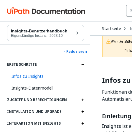
O
Startseite
I
D
Insights-Benutzerhandbuch
t
Eigenständige Instanz
·
2023.10
c
Bitt
Wichtig :
p
Es k
- Reduzieren
ERSTE SCHRITTE
Infos zu Insights
Infos zu
Insights-Datenmodell
Funktionen d
Automatisieru
ZUGRIFF UND BERECHTIGUNGEN
INSTALLATION UND UPGRADE
Einleitung
INTERAKTION MIT INSIGHTS
Insights
ist 