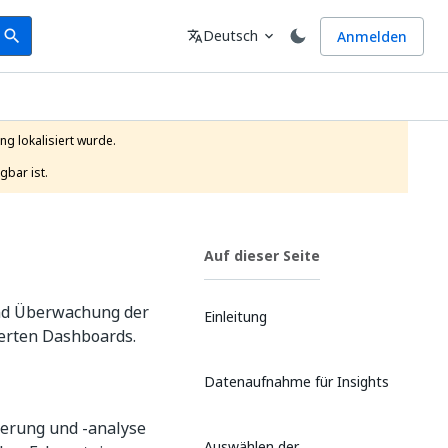
earch
Sprache
Deutsch
Anmelden
search
translate
expand_more
g lokalisiert wurde.

gbar ist.
Auf dieser Seite
und Überwachung der
Einleitung
ierten Dashboards.
Datenaufnahme für Insights
ierung und -analyse
Auswählen der