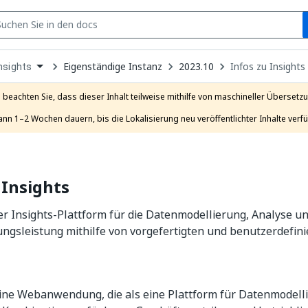
S
pen
Eigenständige Instanz
2023.10
Infos zu Insights
nsights
ropdown
o
hoose
e beachten Sie, dass dieser Inhalt teilweise mithilfe von maschineller Übersetzun
roduct
ann 1–2 Wochen dauern, bis die Lokalisierung neu veröffentlichter Inhalte verfü
 Insights
er Insights-Plattform für die Datenmodellierung, Analyse 
ngsleistung mithilfe von vorgefertigten und benutzerdefin
eine Webanwendung, die als eine Plattform für Datenmodell