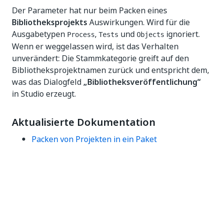
Der Parameter hat nur beim Packen eines
Bibliotheksprojekts
Auswirkungen. Wird für die
Ausgabetypen
,
und
ignoriert.
Process
Tests
Objects
Wenn er weggelassen wird, ist das Verhalten
unverändert: Die Stammkategorie greift auf den
Bibliotheksprojektnamen zurück und entspricht dem,
was das Dialogfeld
„Bibliotheksveröffentlichung“
in Studio erzeugt.
Aktualisierte Dokumentation
Packen von Projekten in ein Paket
Ja
Nein
thumb_up
thumb_down