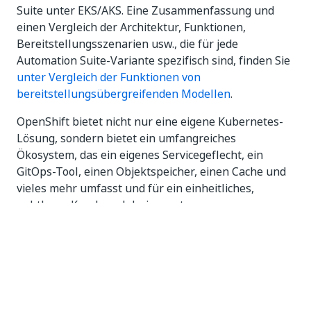
Suite unter EKS/AKS. Eine Zusammenfassung und
einen Vergleich der Architektur, Funktionen,
Bereitstellungsszenarien usw., die für jede
Automation Suite-Variante spezifisch sind, finden Sie
unter Vergleich der Funktionen von
bereitstellungsübergreifenden Modellen
.
OpenShift bietet nicht nur eine eigene Kubernetes-
Lösung, sondern bietet ein umfangreiches
Ökosystem, das ein eigenes Servicegeflecht, ein
GitOps-Tool, einen Objektspeicher, einen Cache und
vieles mehr umfasst und für ein einheitliches,
nahtloses Kundenerlebnis sorgt.
Automation Suite auf OpenShift-Produkten
Mit der Automation Suite auf OpenShift können Sie
die folgenden UiPath®-Produkte installieren:
Action Center
(Aktionen und Prozesse)