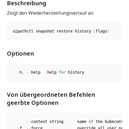
Beschreibung
Zeigt den Wiederherstellungsverlauf an.
uipathctl snapshot restore history 
[
flags
]
Optionen
-
h
,
--
help   help 
for
Von übergeordneten Befehlen
geerbte Optionen
--
context string      name 
of
 the kubeconfig 
-
f
,
--
force               override all user prom