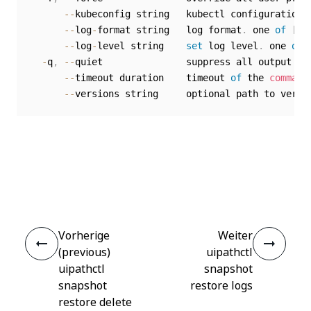
--
kubeconfig string   kubectl configuration 
--
log
-
format string   log format
.
 one 
of
[
te
--
log
-
level string    
set
 log level
.
 one 
of
-
q
,
--
quiet               suppress all output ex
--
timeout duration    timeout 
of
 the 
command
--
Ja
Nein
thumb_up
thumb_down
Vorherige
Weiter
(previous)
uipathctl
uipathctl
snapshot
snapshot
restore logs
restore delete