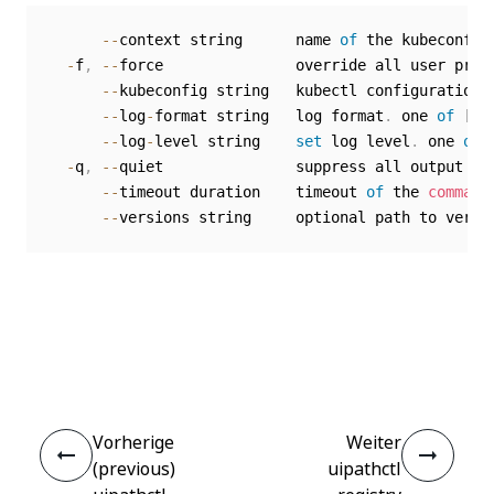
--
context string      name 
of
 the kubeconfig 
-
f
,
--
force               override all user prom
--
kubeconfig string   kubectl configuration 
--
log
-
format string   log format
.
 one 
of
[
te
--
log
-
level string    
set
 log level
.
 one 
of
-
q
,
--
quiet               suppress all output ex
--
timeout duration    timeout 
of
 the 
command
--
Ja
Nein
thumb_up
thumb_down
Vorherige
Weiter
(previous)
uipathctl