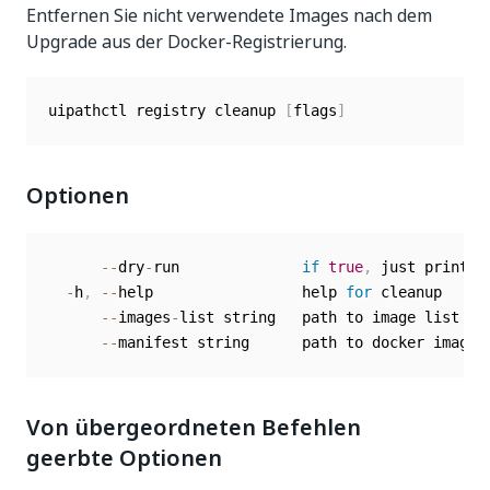
Entfernen Sie nicht verwendete Images nach dem
Upgrade aus der Docker-Registrierung.
uipathctl registry cleanup 
[
flags
]
Optionen
--
dry
-
run              
if
true
,
 just print t
-
h
,
--
help                 help 
for
 cleanup

--
images
-
list string   path to image list js
--
Von übergeordneten Befehlen
geerbte Optionen