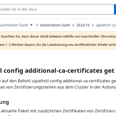
S
pen
Automation Suite
2024.10
uipathctl co
Automation Suite
ropdown
o
hoose
e beachten Sie, dass dieser Inhalt teilweise mithilfe von maschineller Übersetzun
roduct
ann 1–2 Wochen dauern, bis die Lokalisierung neu veröffentlichter Inhalte verfü
l config additional-ca-certificates get
 auf den Befehl uipathctl config additional-ca-certificates ge
ket von Zertifizierungsstellen aus dem Cluster in der Automa
bung
 aktuelle Paket mit zusätzlichen Zertifikaten von Zertifizier