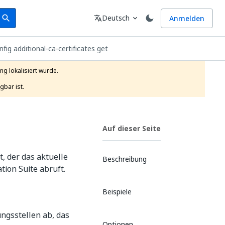
earch
Sprache
Deutsch
Anmelden
search
translate
expand_more
nfig additional-ca-certificates get
g lokalisiert wurde.

gbar ist.
Auf dieser Seite
t, der das aktuelle
Beschreibung
tion Suite abruft.
Beispiele
ungsstellen ab, das
Optionen