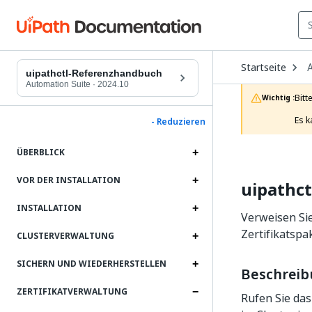
O
Startseite
D
uipathctl-Referenzhandbuch
t
Automation Suite
·
2024.10
c
Bitt
Wichtig :
p
Es k
- Reduzieren
ÜBERBLICK
VOR DER INSTALLATION
uipathct
INSTALLATION
Verweisen Sie
Zertifikatspa
CLUSTERVERWALTUNG
SICHERN UND WIEDERHERSTELLEN
Beschrei
ZERTIFIKATVERWALTUNG
Rufen Sie das