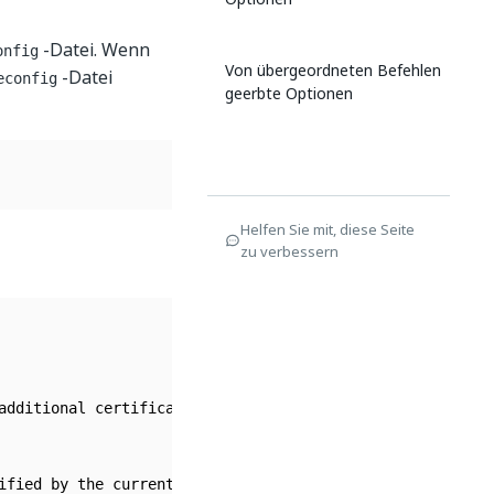
-Datei. Wenn
onfig
Von übergeordneten Befehlen
-Datei
econfig
geerbte Optionen
Helfen Sie mit, diese Seite
zu verbessern
additional certificate information

ified by the current context 
in
 the kubeconfig file
