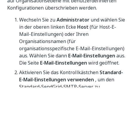
auf Organisationsebene mit benutzerdefinierten
Konfigurationen überschrieben werden.
Wechseln Sie zu
Administrator
und wählen Sie
in der oberen linken Ecke
Host
(für Host-E-
Mail-Einstellungen) oder Ihren
Organisationsnamen (für
organisationsspezifische E-Mail-Einstellungen)
aus. Wählen Sie dann
E-Mail-Einstellungen
aus.
Die Seite
E-Mail-Einstellungen
wird geöffnet.
Aktivieren Sie das Kontrollkästchen
Standard-
E-Mail-Einstellungen verwenden
, um den
Standard-SendGrid-SMTP-Server zu
verwenden. Die Standardeinstellungen von
SMTP werden auf dieser Seite beschrieben und
können nicht geändert werden.
Wenn dies auf Hostebene konfiguriert ist, wird die
standardmäßige UiPath-Konfiguration auf alle E-