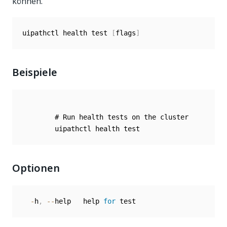
können.
uipathctl health test 
[
flags
]
Beispiele
        # Run health tests on the cluster

Optionen
-
h
,
--
help   help 
for
 test