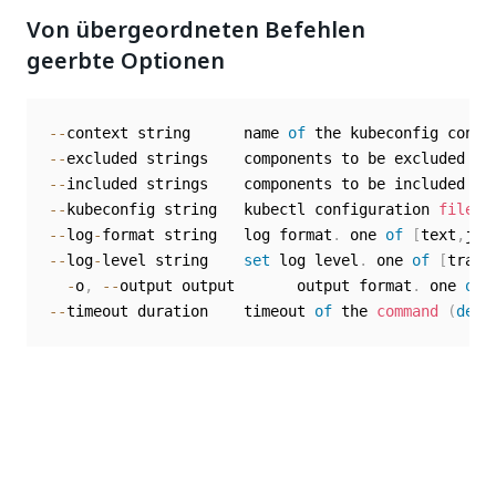
Von übergeordneten Befehlen
geerbte Optionen
--
context string      name 
of
--
excluded strings    components to be excluded fr
--
included strings    components to be included 
in
--
kubeconfig string   kubectl configuration 
file
(
--
log
-
format string   log format
.
 one 
of
[
text
,
jso
--
log
-
level string    
set
 log level
.
 one 
of
[
trace
-
o
,
--
output output       output format
.
 one 
of
--
timeout duration    timeout 
of
 the 
command
(
defa
Ja
Nein
thumb_up
thumb_down