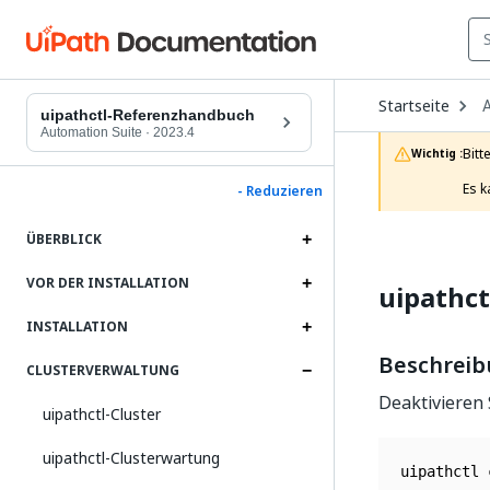
O
Startseite
D
uipathctl-Referenzhandbuch
t
Automation Suite
·
2023.4
c
Bitt
Wichtig :
p
Es k
- Reduzieren
ÜBERBLICK
VOR DER INSTALLATION
uipathct
INSTALLATION
Beschrei
CLUSTERVERWALTUNG
Deaktivieren
uipathctl-Cluster
uipathctl-Clusterwartung
uipathctl 