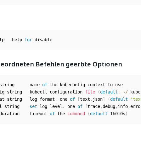
lp   help 
for
 disable
eordneten Befehlen geerbte Optionen
string      name 
of
ig string   kubectl configuration 
file
(
default
:
~
/
.
kube
at string   log format
.
 one 
of
[
text
,
json
]
(
default
"tex
l string    
set
 log level
.
 one 
of
[
trace
,
debug
,
info
,
erro
duration    timeout 
of
 the 
command
(
default
 1h0m0s
)