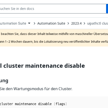
S
pen
Automation Suite
2023.4
uipathctl clu
Automation Suite
ropdown
o
hoose
e beachten Sie, dass dieser Inhalt teilweise mithilfe von maschineller Übersetzun
roduct
ann 1–2 Wochen dauern, bis die Lokalisierung neu veröffentlichter Inhalte verfü
l cluster maintenance disable
bung
 Sie den Wartungsmodus für den Cluster.
cluster maintenance disable 
[
flags
]