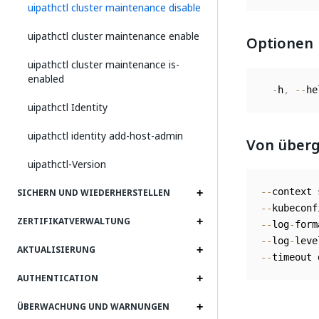
uipathctl cluster maintenance disable
uipathctl cluster maintenance enable
Optionen
uipathctl cluster maintenance is-
enabled
-
h
,
--
he
uipathctl Identity
uipathctl identity add-host-admin
Von überg
uipathctl-Version
--
context 
SICHERN UND WIEDERHERSTELLEN
--
kubeconf
ZERTIFIKATVERWALTUNG
--
log
-
form
--
log
-
leve
AKTUALISIERUNG
--
timeout 
AUTHENTICATION
ÜBERWACHUNG UND WARNUNGEN