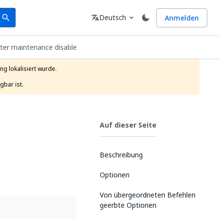
earch
Sprache
Deutsch
Anmelden
search
translate
expand_more
ster maintenance disable
g lokalisiert wurde.

gbar ist.
Auf dieser Seite
Beschreibung
Optionen
Von übergeordneten Befehlen
geerbte Optionen