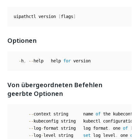
uipathctl version 
[
flags
]
Optionen
-
h
,
--
help   help 
for
Von übergeordneten Befehlen
geerbte Optionen
--
context string      name 
of
 the kubeconfig 
--
kubeconfig string   kubectl configuration 
--
log
-
format string   log format
.
 one 
of
[
te
--
log
-
level string    
set
 log level
.
 one 
of