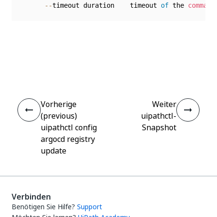
--
timeout duration    timeout 
of
 the 
command
Ja
Nein
thumb_up
thumb_down
Vorherige
Weiter
(previous)
uipathctl-
uipathctl config
Snapshot
argocd registry
update
Verbinden
Benötigen Sie Hilfe?
Support