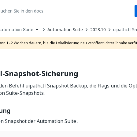
S
pen
Automation Suite
2023.10
uipathctl-S
Automation Suite
ropdown
o
hoose
ann 1–2 Wochen dauern, bis die Lokalisierung neu veröffentlichter Inhalte verfü
roduct
tl-Snapshot-Sicherung
den Befehl uipathctl Snapshot Backup, die Flags und die Op
on Suite-Snapshots.
bung
en Snapshot der Automation Suite .