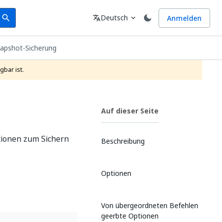
earch
Sprache
Deutsch
Anmelden
search
translate
expand_more
napshot-Sicherung
gbar ist.
Auf dieser Seite
tionen zum Sichern
Beschreibung
Optionen
Von übergeordneten Befehlen
geerbte Optionen