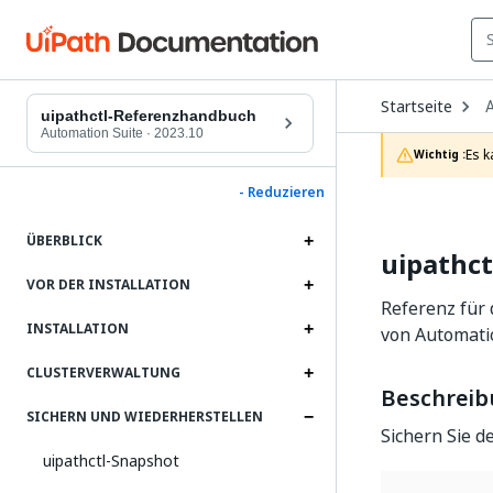
O
Startseite
D
uipathctl-Referenzhandbuch
t
Automation Suite
·
2023.10
c
Es k
Wichtig :
p
- Reduzieren
ÜBERBLICK
uipathc
VOR DER INSTALLATION
Referenz für 
INSTALLATION
von Automati
CLUSTERVERWALTUNG
Beschrei
SICHERN UND WIEDERHERSTELLEN
Sichern Sie d
uipathctl-Snapshot