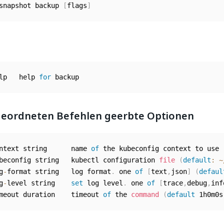
snapshot backup 
[
flags
]
lp   help 
for
eordneten Befehlen geerbte Optionen
ntext string      name 
of
 the kubeconfig context to use

beconfig string   kubectl configuration 
file
(
default
:
~
g
-
format string   log format
.
 one 
of
[
text
,
json
]
(
defaul
g
-
level string    
set
 log level
.
 one 
of
[
trace
,
debug
,
inf
meout duration    timeout 
of
 the 
command
(
default
 1h0m0s