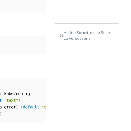
Helfen Sie mit, diese Seite
zu verbessern
/
.
kube
/
config
)
t
"text"
)
o
,
error
]
(
default
"error"
)
)