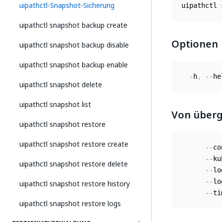
uipathctl-Snapshot-Sicherung
uipathctl 
uipathctl snapshot backup create
Optionen
uipathctl snapshot backup disable
uipathctl snapshot backup enable
-
h
,
--
he
uipathctl snapshot delete
uipathctl snapshot list
Von überg
uipathctl snapshot restore
uipathctl snapshot restore create
--
co
--
ku
uipathctl snapshot restore delete
--
lo
--
lo
uipathctl snapshot restore history
--
ti
uipathctl snapshot restore logs