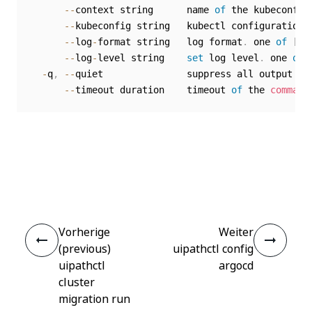
--
context string      name 
of
 the kubeconfig 
--
kubeconfig string   kubectl configuration 
--
log
-
format string   log format
.
 one 
of
[
te
--
log
-
level string    
set
 log level
.
 one 
of
-
q
,
--
quiet               suppress all output ex
--
timeout duration    timeout 
of
 the 
command
Ja
Nein
thumb_up
thumb_down
Vorherige
Weiter
(previous)
uipathctl config
uipathctl
argocd
cluster
migration run