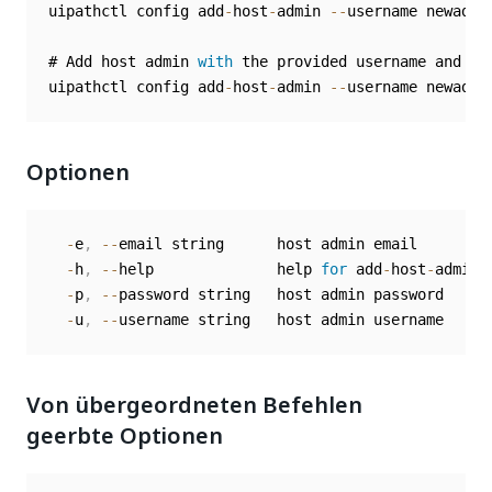
uipathctl config add
-
host
-
admin 
--
username newadmi
# Add host admin 
with
 the provided username and pa
uipathctl config add
-
host
-
admin 
--
username newadmi
Optionen
-
e
,
--
email string      host admin email

-
h
,
--
help              help 
for
 add
-
host
-
admin

-
p
,
--
password string   host admin password

-
u
,
--
Von übergeordneten Befehlen
geerbte Optionen