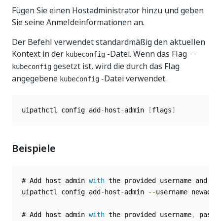
Fügen Sie einen Hostadministrator hinzu und geben
Sie seine Anmeldeinformationen an.
Der Befehl verwendet standardmäßig den aktuellen
Kontext in der
-Datei. Wenn das Flag
kubeconfig
--
gesetzt ist, wird die durch das Flag
kubeconfig
angegebene
-Datei verwendet.
kubeconfig
uipathctl config add
-
host
-
admin 
[
flags
]
Beispiele
# Add host admin 
with
 the provided username and pa
uipathctl config add
-
host
-
admin 
--
username newadmi
# Add host admin 
with
 the provided username
,
 passw