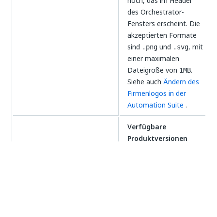
hoch, das im Header
des Orchestrator-
Fensters erscheint. Die
akzeptierten Formate
sind
und
, mit
.png
.svg
einer maximalen
Dateigröße von
.
1MB
Siehe auch
Ändern des
Firmenlogos in der
Automation Suite
.
Verfügbare
Produktversionen
automatisch
ausfüllen
–
Konfigurieren Sie, ob die
Aktualisierungsrichtlinien
für alle Mandanten in
der Organisation die