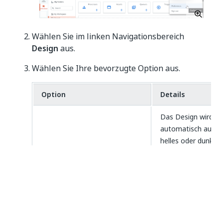
Wählen Sie im linken Navigationsbereich
Design
aus.
Wählen Sie Ihre bevorzugte Option aus.
Option
Details
Das Design wird
automatisch auf
helles oder dunkles
Design
Mit
entsprechend Ihrer
Betriebssystemeinstellungen
aktuellen
synchronisieren
Designeinstellung
des
Betriebssystems