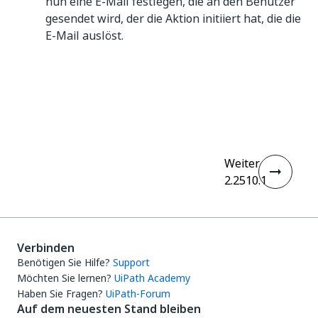
nun eine E-Mail festlegen, die an den Benutzer
gesendet wird, der die Aktion initiiert hat, die die
E-Mail auslöst.
Ja
Nein
thumb_up
thumb_down
Weiter
2.2510.1
Verbinden
Benötigen Sie Hilfe?
Support
Möchten Sie lernen?
UiPath Academy
Haben Sie Fragen?
UiPath-Forum
Auf dem neuesten Stand bleiben